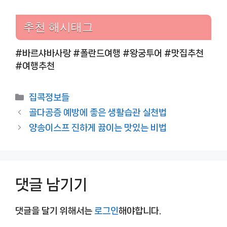
추천 해시태그
#바르샤바사랑 #폴란드여행 #왕궁투어 #맛집추천
#여행추천
카
집콕정보들
테
골다공증 예방에 좋은 생활습관 실천법
고
양송이스프 진하게 끓이는 맛있는 비법
리
댓글 남기기
댓글을 달기 위해서는
로그인
해야합니다.