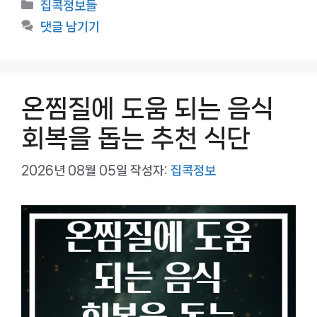
카
집콕정보들
테
댓글 남기기
고
리
온찜질에 도움 되는 음식
회복을 돕는 추천 식단
2026년 08월 05일
작성자:
집콕정보