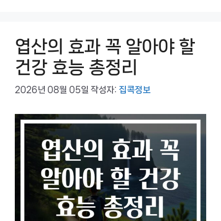
리
엽산의 효과 꼭 알아야 할
건강 효능 총정리
2026년 08월 05일
작성자:
집콕정보