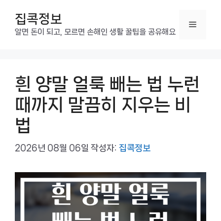
컨
집콕정보
텐
메
츠
알면 돈이 되고, 모르면 손해인 생활 꿀팁을 공유해요
로
뉴
건
너
흰 양말 얼룩 빼는 법 누런
뛰
기
때까지 말끔히 지우는 비
법
2026년 08월 06일
작성자:
집콕정보