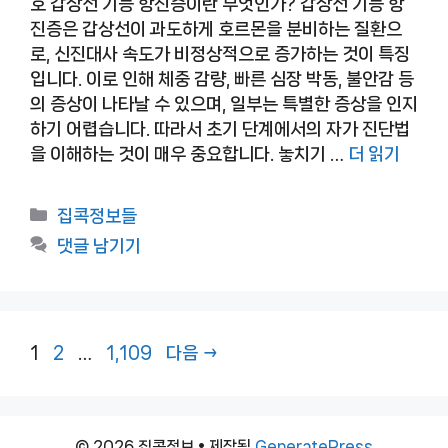
호 갑상선 기능 항진증이란 무엇인가? 갑상선 기능 항
진증은 갑상선이 과도하게 호르몬을 분비하는 질환으
로, 신진대사 속도가 비정상적으로 증가하는 것이 특징
입니다. 이로 인해 체중 감량, 빠른 심장 박동, 불안감 등
의 증상이 나타날 수 있으며, 일부는 특별한 증상을 인지
하기 어렵습니다. 따라서 초기 단계에서의 자가 진단법
을 이해하는 것이 매우 중요합니다. 놓치기 …
더 읽기
카
집콕정보들
테
댓글 남기기
고
리
페
페
페
1
2
…
1,109
다음
→
이
이
이
지
지
지
© 2026 집콕정보
• 제작됨
GeneratePress