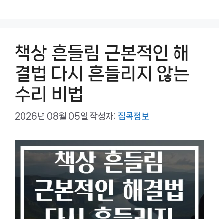
고
리
책상 흔들림 근본적인 해
결법 다시 흔들리지 않는
수리 비법
2026년 08월 05일
작성자:
집콕정보