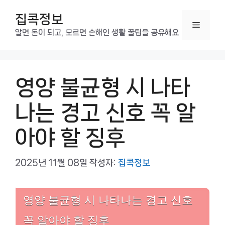
컨
집콕정보
텐
메
츠
알면 돈이 되고, 모르면 손해인 생활 꿀팁을 공유해요
로
뉴
건
너
영양 불균형 시 나타
뛰
기
나는 경고 신호 꼭 알
아야 할 징후
2025년 11월 08일
작성자:
집콕정보
영양 불균형 시 나타나는 경고 신호
꼭 알아야 할 징후